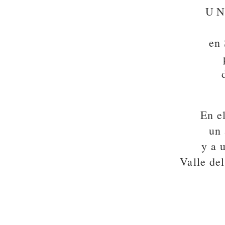
UN
en 
En e
un 
y a 
Valle de