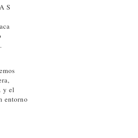
LAS
taca
o
.
cemos
era,
 y el
n entorno