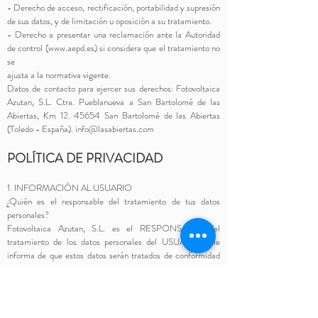
- Derecho de acceso, rectificación, portabilidad y supresión
de sus datos, y de limitación u oposición a su tratamiento.
- Derecho a presentar una reclamación ante la Autoridad
de control (
www.aepd.es
) si considera que el tratamiento no
se
ajusta a la normativa vigente.
Datos de contacto para ejercer sus derechos: Fotovoltaica
Azutan, S.L. Ctra. Pueblanueva a San Bartolomé de las
Abiertas, Km
12. 45654
San Bartolomé de las Abiertas
(Toledo - España).
info@lasabiertas.com
POLÍTICA DE PRIVACIDAD
1. INFORMACIÓN AL USUARIO
¿Quién es el responsable del tratamiento de tus datos
personales?
Fotovoltaica Azutan, S.L. es el RESPONSABLE del
tratamiento de los datos personales del USUARIO y le
informa de que estos datos serán tratados de conformidad
con lo dispuesto en el Reglamento (UE) 2016/679, de 27
de abril (GDPR), y la Ley Orgánica 3/2018, de 5 de
diciembre (LOPDGDD).