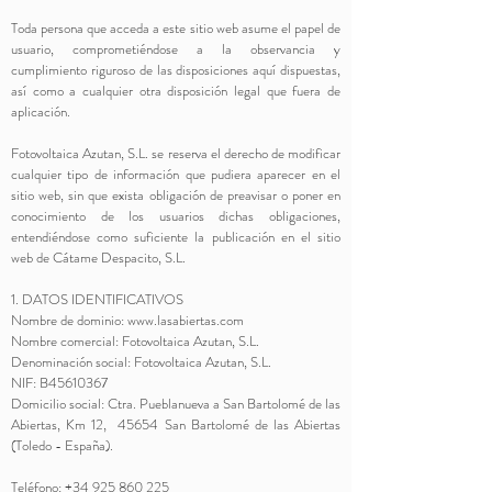
Toda persona que acceda a este sitio web asume el papel de
usuario, comprometiéndose a la observancia y
cumplimiento riguroso de las disposiciones aquí dispuestas,
así como a cualquier otra disposición legal que fuera de
aplicación.
Fotovoltaica Azutan, S.L. se reserva el derecho de modificar
cualquier tipo de información que pudiera aparecer en el
sitio web, sin que exista obligación de preavisar o poner en
conocimiento de los usuarios dichas obligaciones,
entendiéndose como suficiente la publicación en el sitio
web de Cátame Despacito, S.L.
1. DATOS IDENTIFICATIVOS
Nombre de dominio:
www.lasabiertas.com
Nombre comercial: Fotovoltaica Azutan, S.L.
Denominación social: Fotovoltaica Azutan, S.L.
NIF: B45610367
Domicilio social: Ctra. Pueblanueva a San Bartolomé de las
Abiertas, Km 12, 45654 San Bartolomé de las Abiertas
(Toledo - España).
Teléfono:
+34 925 860 225