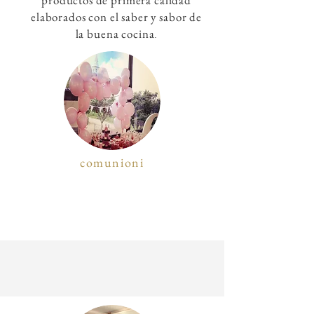
p
roductos de primera calidad
elaborados con el
s
aber y sabor de
.
la
buena cocina
comunioni