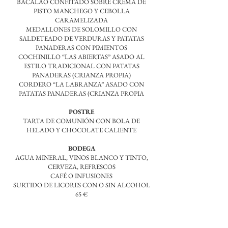
BACALAO CONFITADO SOBRE CREMA DE
PISTO MANCHEGO Y CEBOLLA
CARAMELIZADA
MEDALLONES DE SOLOMILLO CON
SALDETEADO DE VERDURAS Y PATATAS
PANADERAS CON PIMIENTOS
COCHINILLO “LAS ABIERTAS” ASADO AL
ESTILO TRADICIONAL CON PATATAS
PANA
DERAS (CRIANZA PROPIA)
CORDERO “LA LABRANZA” ASADO CON
PATATAS PANADERAS (CRIANZA PROPIA
POSTRE
TARTA DE COMUNIÓN CON BOLA DE
HELADO Y CHOCOLATE CALIENTE
BODEGA
AGUA MINERAL, VINOS BLANCO Y TINTO,
CERVEZA, REFRESCOS
CAFÉ O INFUSIONES
SURTIDO DE LICORES CON O SIN ALCOHOL
Actividades para los niños:
65 €
Pista
de