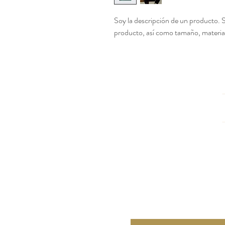
Soy la descripción de un producto. So
producto, así como tamaño, material
Strada da Pueblanueva a San Ba
San Bartolomeo de las Abiertas
Toledo - Spagna.