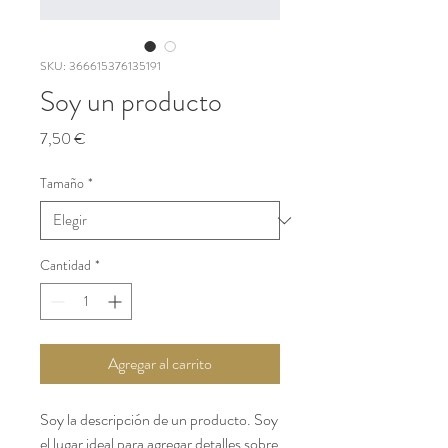
SKU: 366615376135191
Soy un producto
Precio
7,50 €
Tamaño
*
Cantidad
*
Agregar al carrito
Soy la descripción de un producto. Soy 
el lugar ideal para agregar detalles sobre 