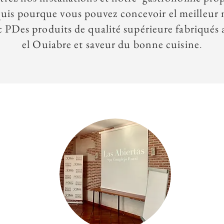
quis
pour
que vous pouvez concevoir
el
meilleur
c P
Des produits de qualité supérieure fabriqués 
.
el
Oui
abre et saveur du
bonne cuisine