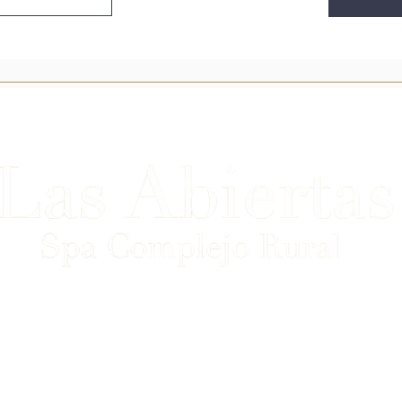
rtolomé de las Abiertas, Km.12.
Téléphone : +34 925 860
225
+34 639 012 222
info@lasabiertas.com