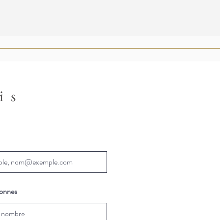
is
sonnes