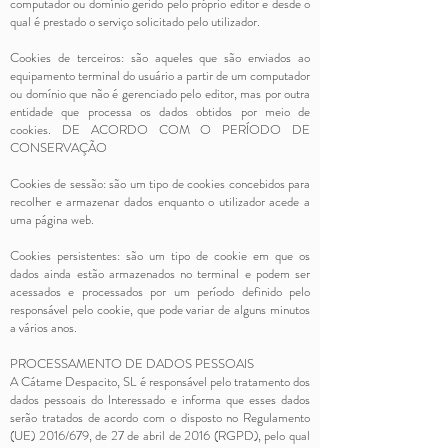
computador ou domínio gerido pelo próprio editor e desde o
qual é prestado o serviço solicitado pelo utilizador.
Cookies de terceiros: são aqueles que são enviados ao
equipamento terminal do usuário a partir de um computador
ou domínio que não é gerenciado pelo editor, mas por outra
entidade que processa os dados obtidos por meio de
cookies. DE ACORDO COM O PERÍODO DE
CONSERVAÇÃO
Cookies de sessão: são um tipo de cookies concebidos para
recolher e armazenar dados enquanto o utilizador acede a
uma página web.
Cookies persistentes: são um tipo de cookie em que os
dados ainda estão armazenados no terminal e podem ser
acessados e processados por um período definido pelo
responsável pelo cookie, que pode variar de alguns minutos
a vários anos.
PROCESSAMENTO DE DADOS PESSOAIS
A Cátame Despacito, SL é responsável pelo tratamento dos
dados pessoais do Interessado e informa que esses dados
serão tratados de acordo com o disposto no Regulamento
(UE) 2016/679, de 27 de abril de 2016 (RGPD), pelo qual