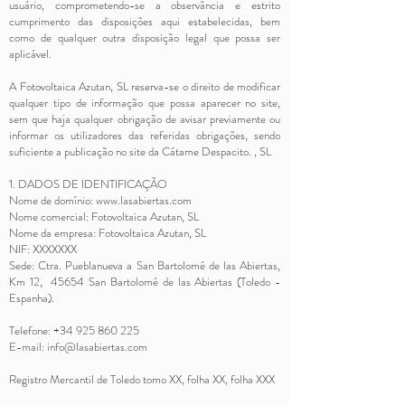
usuário, comprometendo-se a observância e estrito
cumprimento das disposições aqui estabelecidas, bem
como de qualquer outra disposição legal que possa ser
aplicável.
A Fotovoltaica Azutan, SL reserva-se o direito de modificar
qualquer tipo de informação que possa aparecer no site,
sem que haja qualquer obrigação de avisar previamente ou
informar os utilizadores das referidas obrigações, sendo
suficiente a publicação no site da Cátame Despacito. , SL
1. DADOS DE IDENTIFICAÇÃO
Nome de domínio:
www.lasabiertas.com
Nome comercial: Fotovoltaica Azutan, SL
Nome da empresa: Fotovoltaica Azutan, SL
NIF: XXXXXXX
Sede: Ctra. Pueblanueva a San Bartolomé de las Abiertas,
Km 12, 45654 San Bartolomé de las Abiertas (Toledo -
Espanha).
Telefone:
+34 925 860 225
E-mail:
info@lasabiertas.com
Registro Mercantil de Toledo tomo XX, folha XX, folha XXX