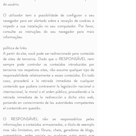
do usuário.
O utilizador tem a possibilidade de configurar o seu
navegador para ser alertado sobre a receção de cookies e
impedir a sua instalação no seu computador. Por favor,
consulte as instruções do seu navegador para mais
informações.
política de links
A partir do site, você pode ser redirecionado para conteúdo
de sites de terceiros. Dado que o RESPONSÁVEL nem
sempre pode controlar os conteúdos introduzidos por
terceiros nos respetivos sites, não assume qualquer tipo de
responsabilidade relativamente a esses conteúdos. En todo
caso, procederá a la retirada inmediata de cualquier
contenido que pudiera contravenir la legislación nacional o
internacional, la moral o el orden público, procediendo a la
retirada inmediata de la redirección a dicho sitio web,
poniendo en conocimiento de las autoridades competentes
el contenido em questão.
O RESPONSÁVEL não se responsabiliza pelas
informações e conteúdos armazenados, a título de exemplo
mas não limitativo, em fóruns, chats, geradores de blogs,
comentários, redes sociais ou qualquer outro meio que