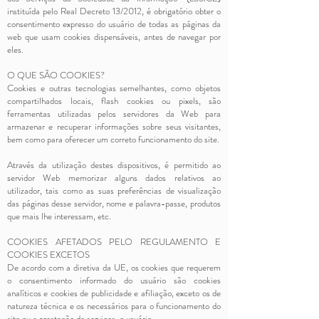
instituída pelo Real Decreto 13/2012, é obrigatório obter o
consentimento expresso do usuário de todas as páginas da
web que usam cookies dispensáveis, antes de navegar por
eles.
O QUE SÃO COOKIES?
Cookies e outras tecnologias semelhantes, como objetos
compartilhados locais, flash cookies ou pixels, são
ferramentas utilizadas pelos servidores da Web para
armazenar e recuperar informações sobre seus visitantes,
bem como para oferecer um correto funcionamento do site.
Através da utilização destes dispositivos, é permitido ao
servidor Web memorizar alguns dados relativos ao
utilizador, tais como as suas preferências de visualização
das páginas desse servidor, nome e palavra-passe, produtos
que mais lhe interessam, etc.
COOKIES AFETADOS PELO REGULAMENTO E
COOKIES EXCETOS
De acordo com a diretiva da UE, os cookies que requerem
o consentimento informado do usuário são cookies
analíticos e cookies de publicidade e afiliação, exceto os de
natureza técnica e os necessários para o funcionamento do
site ou a prestação de serviços. o usuário.