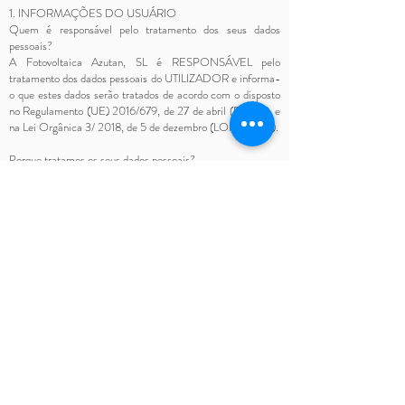
1. INFORMAÇÕES DO USUÁRIO
Quem é responsável pelo tratamento dos seus dados
pessoais?
A Fotovoltaica Azutan, SL é RESPONSÁVEL pelo
tratamento dos dados pessoais do UTILIZADOR e informa-
o que estes dados serão tratados de acordo com o disposto
no Regulamento (UE) 2016/679, de 27 de abril (RGPD), e
na Lei Orgânica 3/ 2018, de 5 de dezembro (LOPDGDD).
Porque tratamos os seus dados pessoais?
Para manter um relacionamento comercial com o usuário.
As operações previstas para realizar o tratamento são:
Remissão de comunicações publicitárias comerciais por e-
mail, fax, SMS, MMS, redes sociais ou qualquer outro meio
eletrónico ou físico, presente ou futuro, que possibilite a
realização de comunicações comerciais. Estas
comunicações serão efetuadas pelo RESPONSÁVEL e
estarão relacionadas com os seus produtos e serviços, ou os
dos seus colaboradores ou fornecedores, com os quais tenha
celebrado um acordo de promoção. Neste caso, terceiros
nunca terão acesso aos dados pessoais. Realizar pesquisas
de mercado e análises estatísticas. Processar pedidos,
solicitações, responder a consultas ou qualquer tipo de
solicitação que seja feita pelo USUÁRIO através de
qualquer um dos formulários de contato disponibilizados no