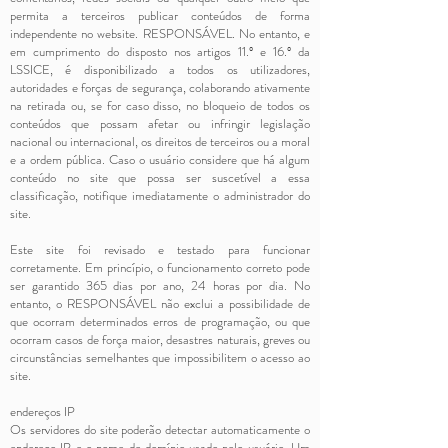
permita a terceiros publicar conteúdos de forma
independente no website. RESPONSÁVEL. No entanto, e
em cumprimento do disposto nos artigos 11.º e 16.º da
LSSICE, é disponibilizado a todos os utilizadores,
autoridades e forças de segurança, colaborando ativamente
na retirada ou, se for caso disso, no bloqueio de todos os
conteúdos que possam afetar ou infringir legislação
nacional ou internacional, os direitos de terceiros ou a moral
e a ordem pública. Caso o usuário considere que há algum
conteúdo no site que possa ser suscetível a essa
classificação, notifique imediatamente o administrador do
site.
Este site foi revisado e testado para funcionar
corretamente. Em princípio, o funcionamento correto pode
ser garantido 365 dias por ano, 24 horas por dia. No
entanto, o RESPONSÁVEL não exclui a possibilidade de
que ocorram determinados erros de programação, ou que
ocorram casos de força maior, desastres naturais, greves ou
circunstâncias semelhantes que impossibilitem o acesso ao
site.
endereços IP
Os servidores do site poderão detectar automaticamente o
endereço IP e o nome de domínio usado pelo usuário. Um