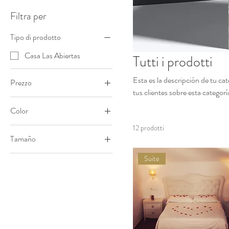
Filtra per
Tipo di prodotto
Casa Las Abiertas
Tutti i prodotti
Esta es la descripción de tu ca
Prezzo
tus clientes sobre esta categor
Color
7 €
150 €
12 prodotti
Tamaño
Grande
Suite
Mediano
One size
Pequeño