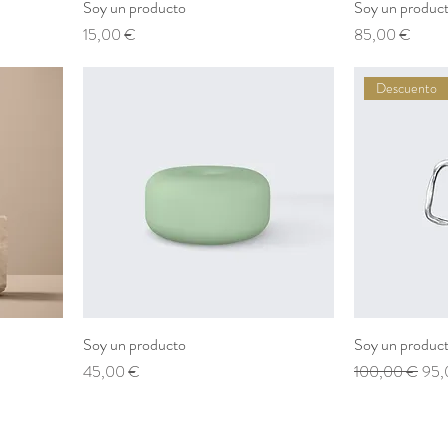
Soy un producto
Soy un produc
Prezzo
Prezzo
15,00 €
85,00 €
Descuento
Soy un producto
Soy un produc
Prezzo
Prezzo regolare
Prez
45,00 €
100,00 €
95,