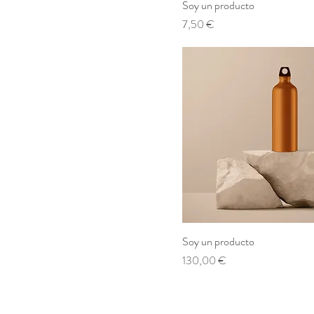
Soy un producto
Prezzo
7,50 €
Soy un producto
Prezzo
130,00 €