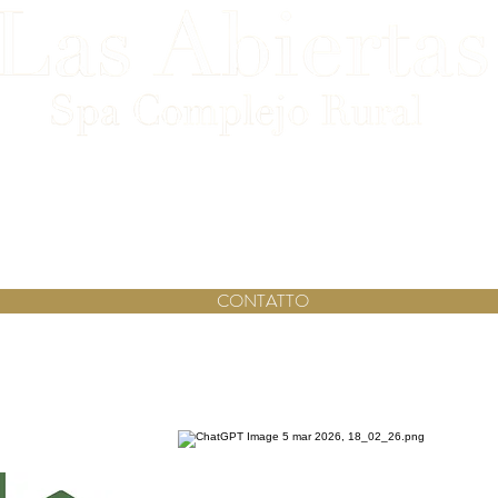
rtolome de las Abiertas, Km.12.
Telefono: +34 925 860 22
.
+34 639 012 222
info@lasabiertas.com
CONTATTO
Informativa sulla privacy. Nota legale.
_cc781905-5cde-3b3b5cfd8ookies