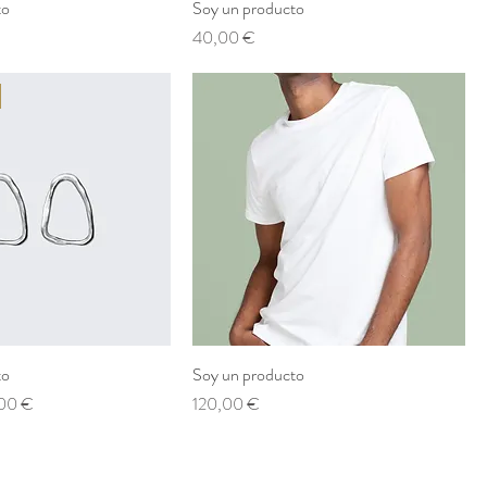
to
Soy un producto
Prezzo
40,00 €
to
Soy un producto
zo scontato
Prezzo
00 €
120,00 €